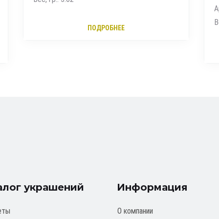
Артикул: ЦЯ180СА4-А53
Вес, гр.: 14.19
ПОДРОБНЕЕ
алог украшений
Информация
еты
О компании