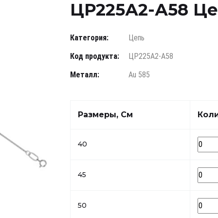
ЦР225А2-А58 Цеп
Категория:
Цепь
Код продукта:
ЦР225А2-А58
Металл:
Au 585
Размеры, См
Кол
40
45
50