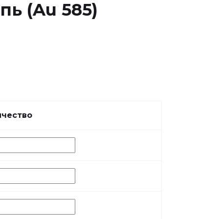
ь (Au 585)
ичество