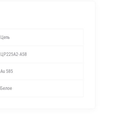
Цепь
ЦР225А2-А58
Au 585
Белое