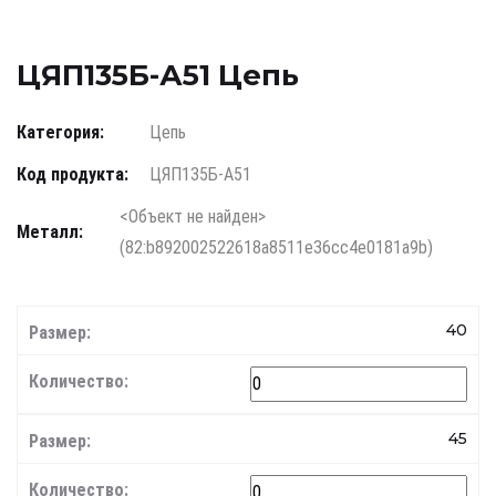
ЦЯП135Б-А51 Цепь
Категория:
Цепь
Код продукта:
ЦЯП135Б-А51
<Объект не найден>
Металл:
(82:b892002522618a8511e36cc4e0181a9b)
40
45