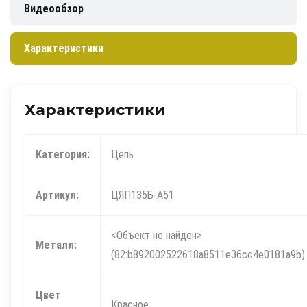
Видеообзор
Характеристики
Характеристики
Категория:
Цепь
Артикул:
ЦЯП135Б-А51
<Объект не найден>
Металл:
(82:b892002522618a8511e36cc4e0181a9b)
Цвет
Красное