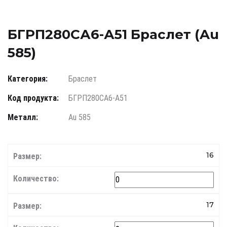
БГРП280СА6-А51 Браслет (Au
585)
Категория:
Браслет
Код продукта:
БГРП280СА6-А51
Металл:
Au 585
16
17