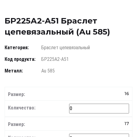
БР225А2-А51 Браслет
цепевязальный (Au 585)
Категория:
Браслет цепевязальный
Код продукта:
БР225А2-А51
Металл:
Au 585
16
17