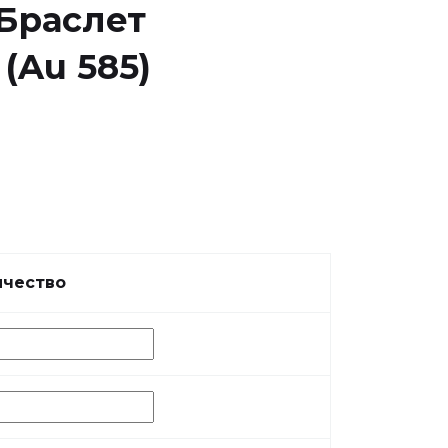
Браслет
(Au 585)
ичество