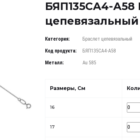
БЯП135СА4-А58 
цепевязальный 
Категория:
Браслет цепевязальный
Код продукта:
БЯП135СА4-А58
Металл:
Au 585
Размеры, См
Кол
16
17