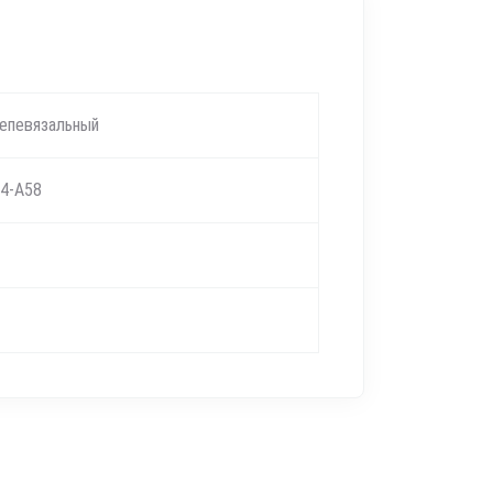
епевязальный
4-А58