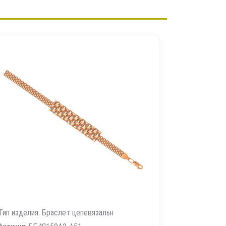
Тип изделия: Браслет цепевязальн
Тип изделия